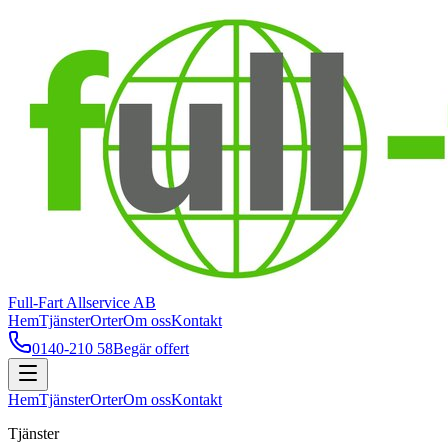
Full-Fart Allservice AB
Hem
Tjänster
Orter
Om oss
Kontakt
0140-210 58
Begär offert
Hem
Tjänster
Orter
Om oss
Kontakt
Tjänster