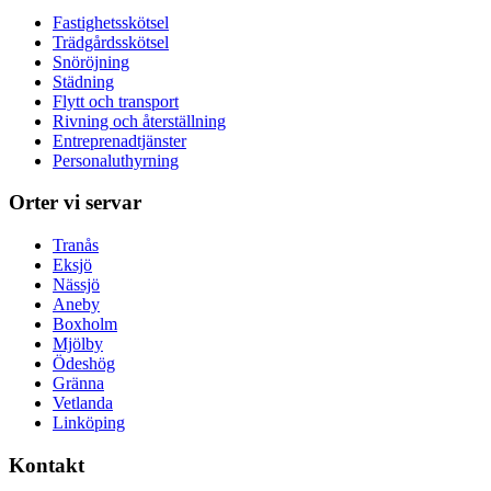
Fastighetsskötsel
Trädgårdsskötsel
Snöröjning
Städning
Flytt och transport
Rivning och återställning
Entreprenadtjänster
Personaluthyrning
Orter vi servar
Tranås
Eksjö
Nässjö
Aneby
Boxholm
Mjölby
Ödeshög
Gränna
Vetlanda
Linköping
Kontakt