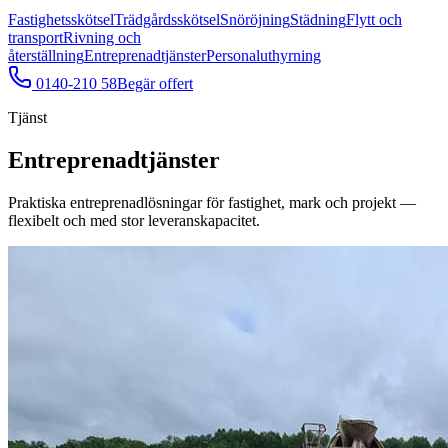
Fastighetsskötsel
Trädgårdsskötsel
Snöröjning
Städning
Flytt och
transport
Rivning och
återställning
Entreprenadtjänster
Personaluthyrning
0140-210 58
Begär offert
Tjänst
Entreprenadtjänster
Praktiska entreprenadlösningar för fastighet, mark och projekt —
flexibelt och med stor leveranskapacitet.